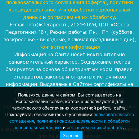
пользовательского соглашения (оферта)
,
политики
конфиденциальности и обработки персональных
данных
и
согласием на их обработку
.
E-mail: info@sferaped.ru, 2021-2026, ЦОТ «Сфера
Педагогики» 16+, Режим работы: Пн. - Пт. (суббота,
воскресенье - выходные, включая праздничные дни),
Контактная информация
Информация на Сайте носит исключительно
ознакомительный характер. Содержание тестов
базируется на основе общепринятых норм, правил,
стандартов, законов и открытых источников
информации. Выдаваемые Сайтом сертификаты не
являются документами, подтверждающими
Пользуясь данным сайтом, Вы соглашаетесь на
образование, специальность, квалификацию,
использование cookie, которые используются для
подготовку, соответствие требованиям, специальные
технического обеспечения корректной работы сайта.
знания и так далее, а лишь свидетельствуют об
Пожалуйста, ознакомьтесь с условиями
пользовательского
успешном прохождении тестирования на сайте
соглашения
,
политики конфиденциальности и обработки
персональных данных
и
согласием на их обработку
.
sferaped.ru по той или иной тематике и предназначены
Хорошо
для личного пользования