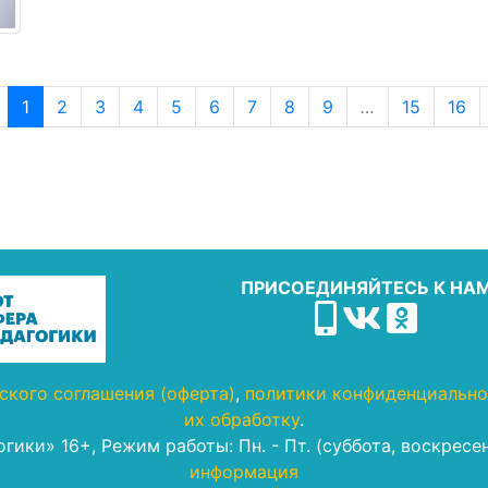
1
2
3
4
5
6
7
8
9
…
15
16
ПРИСОЕДИНЯЙТЕСЬ К НА
ского соглашения (оферта)
,
политики конфиденциально
их обработку
.
гогики» 16+, Режим работы: Пн. - Пт. (суббота, воскрес
информация