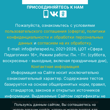
ПРИСОЕДИНЯЙТЕСЬ К НАМ
Пожалуйста, ознакомьтесь с условиями
пользовательского соглашения (оферта)
,
политики
конфиденциальности и обработки персональных
данных
и
согласием на их обработку
.
E-mail: info@sferaped.ru, 2021-2026, ЦОТ «Сфера
Педагогики» 16+, Режим работы: Пн. - Пт. (суббота,
воскресенье - выходные, включая праздничные дни),
Контактная информация
Информация на Сайте носит исключительно
ознакомительный характер. Содержание тестов
базируется на основе общепринятых норм, правил,
стандартов, законов и открытых источников
информации. Выдаваемые Сайтом сертификаты не
являются документами, подтверждающими
Пользуясь данным сайтом, Вы соглашаетесь на
образование, специальность, квалификацию,
использование cookie, которые используются для