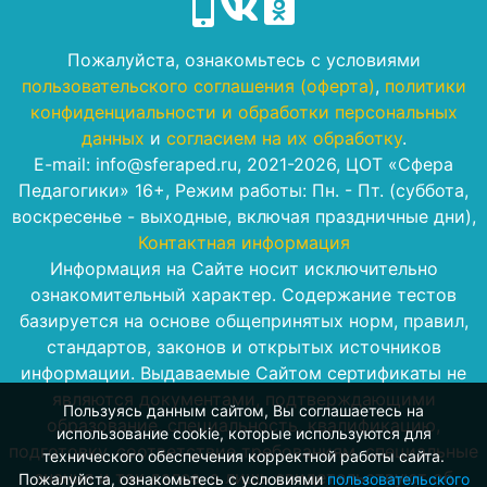
Пожалуйста, ознакомьтесь с условиями
пользовательского соглашения (оферта)
,
политики
конфиденциальности и обработки персональных
данных
и
согласием на их обработку
.
E-mail: info@sferaped.ru, 2021-2026, ЦОТ «Сфера
Педагогики» 16+, Режим работы: Пн. - Пт. (суббота,
воскресенье - выходные, включая праздничные дни),
Контактная информация
Информация на Сайте носит исключительно
ознакомительный характер. Содержание тестов
базируется на основе общепринятых норм, правил,
стандартов, законов и открытых источников
информации. Выдаваемые Сайтом сертификаты не
являются документами, подтверждающими
Пользуясь данным сайтом, Вы соглашаетесь на
образование, специальность, квалификацию,
использование cookie, которые используются для
подготовку, соответствие требованиям, специальные
технического обеспечения корректной работы сайта.
знания и так далее, а лишь свидетельствуют об
Пожалуйста, ознакомьтесь с условиями
пользовательского