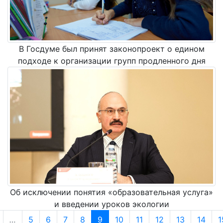
В Госдуме был принят законопроект о едином
подходе к организации групп продленного дня
Об исключении понятия «образовательная услуга»
и введении уроков экологии
…
5
6
7
8
9
10
11
12
13
14
1