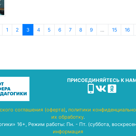
1
2
3
4
5
6
7
8
9
…
15
16
ПРИСОЕДИНЯЙТЕСЬ К НА
ского соглашения (оферта)
,
политики конфиденциально
их обработку
.
гогики» 16+, Режим работы: Пн. - Пт. (суббота, воскрес
информация